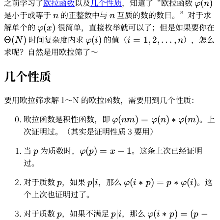
之前学习了
欧拉函数
以及
几个性质
，知道了“欧拉函数
\varp
(
)
φ
n
是小于或等于
n
的正整数中与
n
互质的数的数目。”对于求
n
n
解单个的
\varphi(x)
很简单，直接枚举就可以了；但是如果要你在
(
)
φ
x
\Theta
时间复杂度内求
\varphi(i)
的值（
i=1,2,\dots,n
），怎么
Θ
(
)
(
)
=
1
,
2
,
…
,
N
φ
i
i
n
(N)
求呢？自然是用欧拉筛了～
几个性质
要用欧拉筛求解 1～N 的欧拉函数，需要用到几个性质：
欧拉函数是积性函数，即
\varphi(nm)=\varphi(n)\
。上
(
)
=
(
)
∗
(
)
φ
nm
φ
n
φ
m
\varphi(m)
次证明过。（其实是证明性质 3 要用）
当
p
为质数时，
\varphi(p)=x-
。这条上次已经证明
(
)
=
−
1
p
φ
p
x
1
过。
对于质数
p
，如果
p|i
，那么
\varphi(i\ast
。这
∣
(
∗
)
=
∗
(
)
p
p
i
φ
i
p
p
φ
i
p) = p \ast
个上次也证明过了。
\varphi(i)
对于质数
p
，如果不满足
p|i
，那么
\varphi(i\ast
∣
(
∗
)
=
(
−
p
p
i
φ
i
p
p