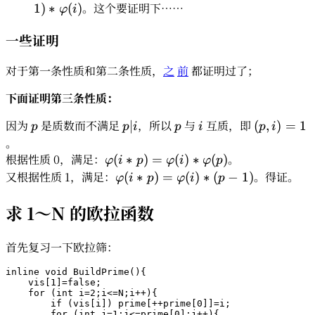
p) = (p-1)
。这个要证明下……
1
)
∗
(
)
φ
i
\ast
一些证明
\varphi(i)
对于第一条性质和第二条性质，
之
前
都证明过了；
下面证明第三条性质：
因为
p
是质数而不满足
p|i
，所以
p
与
i
互质，即
(p,i)=1
∣
(
,
)
=
1
p
p
i
p
i
p
i
。
根据性质 0，满足：
\varphi(i \ast
。
(
∗
)
=
(
)
∗
(
)
φ
i
p
φ
i
φ
p
p)=\varphi(i)\ast
又根据性质 1，满足：
\varphi(i \ast
。得证。
(
∗
)
=
(
)
∗
(
−
1
)
φ
i
p
φ
i
p
\varphi(p)
p)=\varphi(i)\ast
求 1～N 的欧拉函数
(p-1)
首先复习一下欧拉筛：
inline
void
BuildPrime
()
{

    vis[
1
]=
false
;

for
 (
int
 i=
2
;i<=N;i++){

if
 (vis[i]) prime[++prime[
0
]]=i;

for
 (
int
 j=
1
;j<=prime[
0
];j++){
