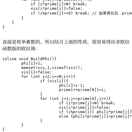
if
 (i*prime[j]>N) 
break
;

            vis[i*prime[j]]=
false
;

if
 (i%prime[j]==
0
) 
break
; 
// 如果再往后，pri
        }

    }

}

直接是枚举素数的。所以结合上面的性质，很容易得出求欧拉
函数版的欧拉筛：
inline
void
BuildPhi
()
{

	phi[
1
]=
1
;

memset
(vis,
1
,
sizeof
(vis));

	vis[
1
]=
false
;

for
 (
int
 i=
2
;i<=N;i++){

if
 (vis[i]){

			phi[i]=i
-1
;

			prime[++prime[
0
]]=i;

		}

for
 (
int
 j=
1
;j<=prime[
0
];j++){

if
 (i*prime[j]>N) 
break
;

			vis[i*prime[j]]=
false
;

if
 (i%prime[j]) phi[i*prime[j]]
else
 {phi[i*prime[j]]=prime[j]*
		}

	}
