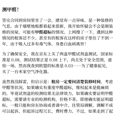
测甲醛！
签完合同到房间里坐了一会，感觉有一点异味，是一种装修的
气息。由于墙壁地板都看起来很新，我开始怀疑会不会是刚装
修的房屋，可能有
甲醛超标
的情况。上网搜了一下，遇到这种
情况的租客还不少。甚至有的租客在这样的房子里住了不到一
年，由于吸入过多有毒气体，身患白血病离世！
为了确保安全，我在京东上买了两盒甲醛试剂盒测试。国家标
准是 0.08，测试结果正是 0.08 上下，尚且处于安全范围，虚
惊一场。然而我查到欧盟的标准是 0.03……为了健康起见，
买了一台米家空气净化器。
虽然我没踩雷，但启示是：
租房一定要问清楚装修时间
，考虑
甲醛等状况。如果确实有重度甲醛超标，维权起来是挺麻烦
的。毕竟试剂盒的检测结果无法律效力，如果确实要证明甲醛
超标，需要请专业的检测机构，价格不菲。即使确实能证明超
标，一般只能和房东协商或者请中介、住管局调解。调解不成
可以起诉，但起诉过程冗长，费时费力。不过，如果走到了起