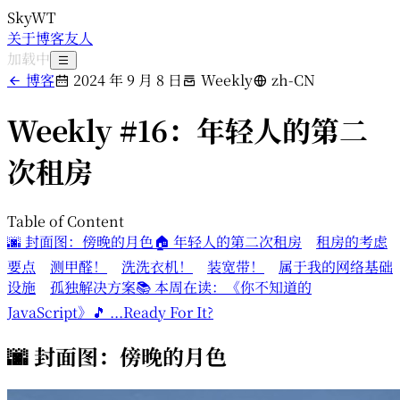
SkyWT
关于
博客
友人
加载中
博客
2024 年 9 月 8 日
Weekly
zh-CN
Weekly #16：年轻人的第二
次租房
Table of Content
🌆 封面图：傍晚的月色
🏠 年轻人的第二次租房
租房的考虑
要点
测甲醛！
洗洗衣机！
装宽带！
属于我的网络基础
设施
孤独解决方案
📚 本周在读：《你不知道的
JavaScript》
🎵 ...Ready For It?
🌆 封面图：傍晚的月色