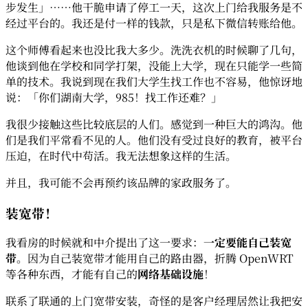
步发生」……他干脆申请了停工一天，这次上门给我服务是不
经过平台的。我还是付一样的钱款，只是私下微信转账给他。
这个师傅看起来也没比我大多少。洗洗衣机的时候聊了几句，
他谈到他在学校和同学打架，没能上大学，现在只能学一些简
单的技术。我说到现在我们大学生找工作也不容易，他惊讶地
说：「你们湖南大学，985！找工作还难？」
我很少接触这些比较底层的人们。感觉到一种巨大的鸿沟。他
们是我们平常看不见的人。他们没有受过良好的教育，被平台
压迫，在时代中苟活。我无法想象这样的生活。
并且，我可能不会再预约该品牌的家政服务了。
装宽带！
我看房的时候就和中介提出了这一要求：
一定要能自己装宽
带
。因为自己装宽带才能用自己的路由器，折腾 OpenWRT
等各种东西，才能有自己的
网络基础设施
！
联系了联通的上门宽带安装，奇怪的是客户经理居然让我把安